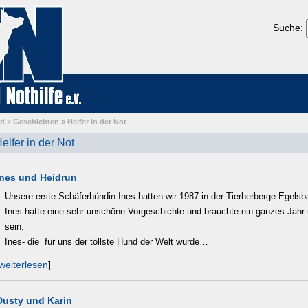
Suche:
nd
»
Geschichten
»
Helfer in der Not
elfer in der Not
Ines und Heidrun
Unsere erste Schäferhündin Ines hatten wir 1987 in der Tierherberge Egelsba
Ines hatte eine sehr unschöne Vorgeschichte und brauchte ein ganzes Jahr
sein.
Ines- die für uns der tollste Hund der Welt wurde…
weiterlesen
]
Dusty und Karin