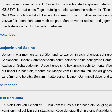
Eines Tages trafen wir uns. ER – der für mich schönste Langhaarschäferhun
*DUSTY*, ich traf eines Tages zufällig auf sie, wollten ihn nicht mehr. *Den
Nein! Warum? Ich will doch keinen Hund mehr! Bitte… !!! Aber es war den L
verzweifelt…denn ich hatte mich ein paar Monate vorher selbstständig gema
mindestens ca 17 Uhr körperlich arbeiten...
weiterlesen
]
Benjamin und Sabine
Benjamin war mein erster Schäferhund. Er war ein in sich ruhender, sehr g
Schlappohr. Unsere Gartennachbarin nahm seinerzeit eine sehr große Herde
Kaukasen-Schafpudelmix. Diese Hunde sind bekanntlich sehr territorial. Ab
auf unser Grundstück, machte die Klappe vom Hühnerstall zu und wir genoss
Es dämmerte bereits, Benjamin hatte seinen kleinen Gummiball dabei und wir
weiterlesen
]
Held und Julia
Er hieß Held von Heidefließ... Held kam zu uns als ich noch ein Säugling war
Familienmitglied! Ein sehr stattlicher Rüde der eigentlich nie eine Ausbil