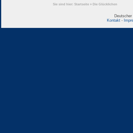
Sie sind hier:
Startseite
»
Die Glücklichen
Deutscher 
Kontakt
-
Impr